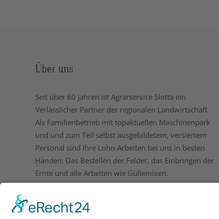
Über uns
Seit über 60 Jahren ist Agrarservice Slotta ein
Verlässlicher Partner der regionalen Landwirtschaft.
Als Familienbetrieb mit topaktuellen Maschinenpark
und und zum Teil selbst ausgebildetem, versiertem
Personal sind Ihre Lohn-Arbeiten bei uns in besten
Händen: Das Bestellen der Felder, das Einbringen der
Ernte und alle Arbeiten wie Güllemixen.