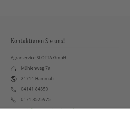
Kontaktieren Sie uns!
Agrarservice SLOTTA GmbH
Mühlenweg 7a
21714 Hammah
04141 84850
0171 3525975
mail@agrarservice-slotta.de