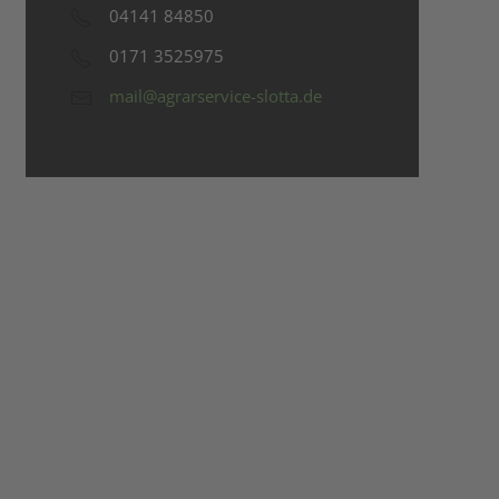
04141 84850
0171 3525975
mail@agrarservice-slotta.de